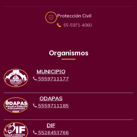
Protección Civil
55-5971-4060
Organismos
MUNICIPIO
5559711177
ODAPAS
5559711185
DIF
5526453766