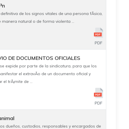
³n
efinitiva de los signos vitales de una persona fÃ­sica,
 manera natural o de forma violenta ...
PDF
VIO DE DOCUMENTOS OFICIALES
e expide por parte de la sindicatura, para que los
ifestar el extravÃ­o de un documento oficial y
 el trÃ¡mite de ...
PDF
animal
os dueños, custodios, responsables y encargados de