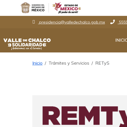
presidencia@valledechalco.gob.mx
555
INICI
Inicio
Trámites y Servicios
RETyS