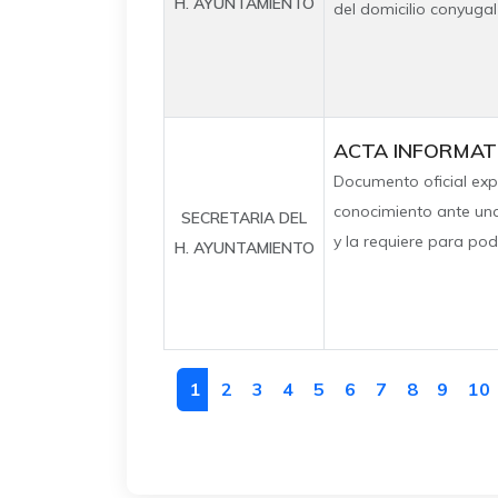
H. AYUNTAMIENTO
del domicilio conyugal 
ACTA INFORMAT
Documento oficial exp
conocimiento ante una
SECRETARIA DEL
y la requiere para pode
H. AYUNTAMIENTO
1
2
3
4
5
6
7
8
9
10